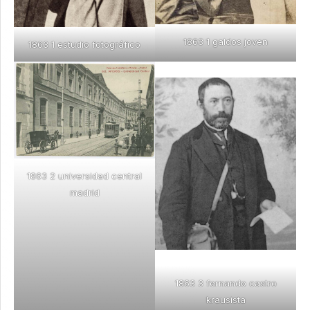
1863 1 galdos joven
1863 1 estudio fotográfico
1863 2 universidad central
madrid
1863 3 fernando castro
krausista