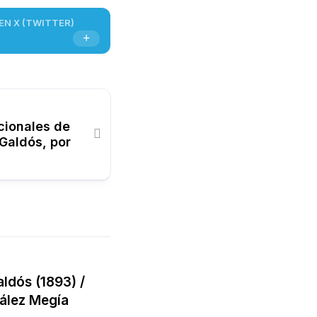
EN X (TWITTER)
cionales de
Galdós, por
aldós (1893) /
zález Megía