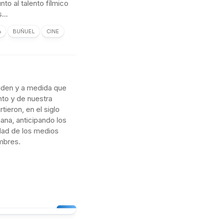
nto al talento fílmico
...
A
BUÑUEL
CINE
aden y a medida que
to y de nuestra
rtieron, en el siglo
ana, anticipando los
lidad de los medios
ombres.