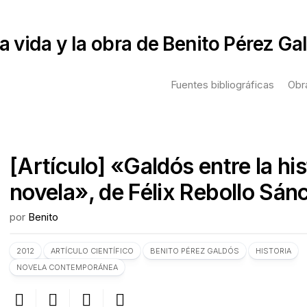
a vida y la obra de Benito Pérez Ga
Fuentes bibliográficas
Obr
T
p
[Artículo] «Galdós entre la his
C
novela», de Félix Rebollo Sán
L
s
por
Benito
G
A
2012
ARTÍCULO CIENTÍFICO
BENITO PÉREZ GALDÓS
HISTORIA
p
NOVELA CONTEMPORÁNEA
G