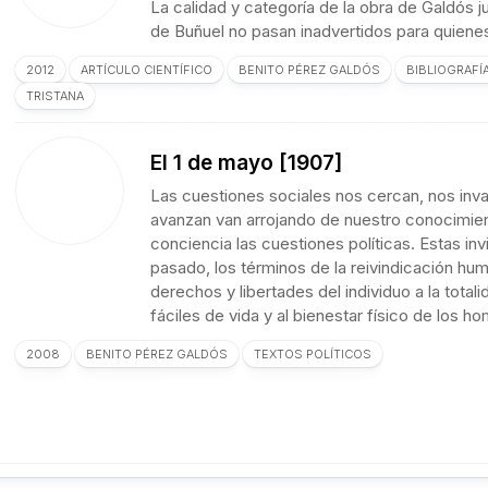
La calidad y categoría de la obra de Galdós ju
de Buñuel no pasan inadvertidos para quienes
2012
ARTÍCULO CIENTÍFICO
BENITO PÉREZ GALDÓS
BIBLIOGRAFÍ
TRISTANA
El 1 de mayo [1907]
Las cuestiones sociales nos cercan, nos inv
avanzan van arrojando de nuestro conocimien
concien­cia las cuestiones políticas. Estas invi
pasado, los términos de la reivindicación hum
derechos y li­bertades del individuo a la tota
fáciles de vida y al bienestar físico de los h
2008
BENITO PÉREZ GALDÓS
TEXTOS POLÍTICOS