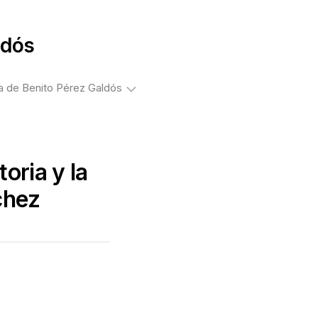
ldós
a de Benito Pérez Galdós
extos
olíticos
toria y la
uentos
chez
ibros
obre
aldós
rtículos
eriodísticos
de
aldós