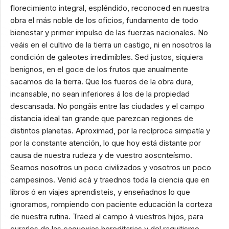
florecimiento integral, espléndido, reconoced en nuestra
obra el más noble de los oficios, fundamento de todo
bienestar y primer impulso de las fuerzas nacionales. No
veáis en el cultivo de la tierra un castigo, ni en nosotros la
condición de galeotes irredimibles. Sed justos, siquiera
benignos, en el goce de los frutos que anualmente
sacamos de la tierra. Que los fueros de la obra dura,
incansable, no sean inferiores á los de la propiedad
descansada. No pongáis entre las ciudades y el campo
distancia ideal tan grande que parezcan regiones de
distintos planetas. Aproximad, por la recíproca simpatía y
por la constante atención, lo que hoy está distante por
causa de nuestra rudeza y de vuestro aoscnteísmo.
Seamos nosotros un poco civilizados y vosotros un poco
campesinos. Venid acá y traednos toda la ciencia que en
libros ó en viajes aprendisteis, y enseñadnos lo que
ignoramos, rompiendo con paciente educación la corteza
de nuestra rutina. Traed al campo á vuestros hijos, para
curarlos de las caquexias hereditarias y del raquitismo