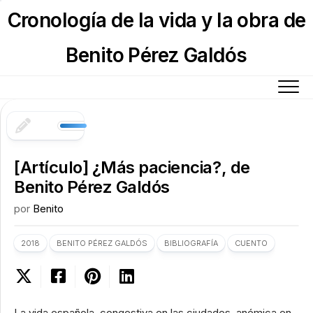
Skip
Cronología de la vida y la obra de
to
content
Benito Pérez Galdós
[Artículo] ¿Más paciencia?, de
Benito Pérez Galdós
por
Benito
2018
BENITO PÉREZ GALDÓS
BIBLIOGRAFÍA
CUENTO
La vida española, congestiva en las ciudades, anémica en