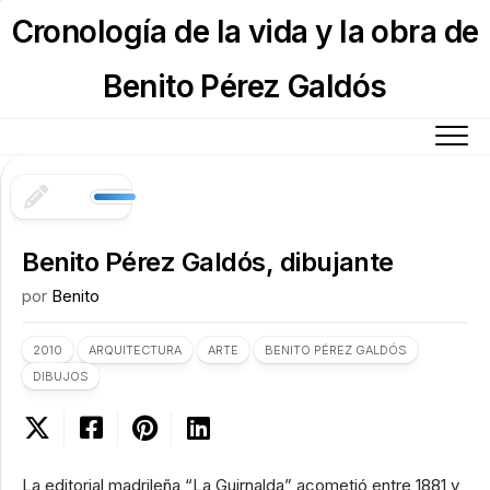
Skip
Cronología de la vida y la obra de
to
content
Benito Pérez Galdós
Benito Pérez Galdós, dibujante
por
Benito
2010
ARQUITECTURA
ARTE
BENITO PÉREZ GALDÓS
DIBUJOS
La editorial madrileña “La Guirnalda” acometió entre 1881 y