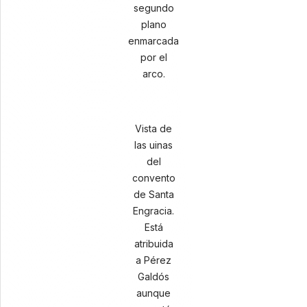
segundo
plano
enmarcada
por el
arco.
Vista de
las uinas
del
convento
de Santa
Engracia.
Está
atribuida
a Pérez
Galdós
aunque