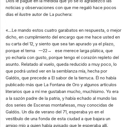
Dios le pague en la medida que yo se lo agradezco las
noticias y observaciones con que me regaló hace pocos
días el ilustre autor de La puchera:
«…Le mando estos cuatro garabatos en respuesta, o mejor
dicho, en cumplimiento del encargo que me hace usted en
su carta del 12, y siento que sea tan apurado ya el plazo,
porque el tema —22→ ese merece larga plática, que
yo echaría con gusto, porque tengo el corazón repleto del
asunto. Relatado al vuelo, queda reducido a muy poco, lo
que podrá usted ver en la semblanza mía, hecha por
Galdós, que precede a El sabor de la tierruca. Él no había
publicado más que La Fontana de Oro y algunos artículos
literarios que a mí me gustaban mucho, muchísimo. Yo era
a la sazón padre de la patria, y había echado al mundo las
dos series de Escenas montañesas, muy conocidas de
Galdós. Un día de verano del 71, esperaba yo en el
vestíbulo de una fonda de esta ciudad a que bajara un
amigo mío a quien había avisado que le esperaba allí.