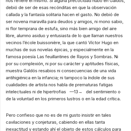
nos refiere él mismo. Si alguna precocidad hubo en Galdós,
debió de ser de esas recónditas en que la observación
callada y la fantasía solitaria hacen el gasto. No debió de
ser novena maravilla para deudos y amigos, ni mono sabio,
ni flor temprana de estufa, sino más bien amigo del aire
libre, alumno asiduo y entusiasta de lo que llaman nuestros
vecinos l’école buissonière, la que cantó Víctor Hugo en
muchas de sus novelas épicas, y especialmente en la
famosa poesía Las feuillantines de Rayos y Sombras. Ni
por su complexión, ni por su carácter y aptitudes físicas,
muestra Galdós resabios ni consecuencias de una vida
antihigiénica en la infancia; ni tampoco la índole de sus
cualidades de artista nos habla de prematuras fatigas
intelectuales ni de hipertrofias —13→ del sentimiento o
de la voluntad en los primeros lustros o en la edad crítica.
Pero confieso que no es de mi gusto insistir en tales
cavilaciones y conjeturas, cabiendo en ellas tanta
inexactitud y estando ahí el objeto de estos cálculos para