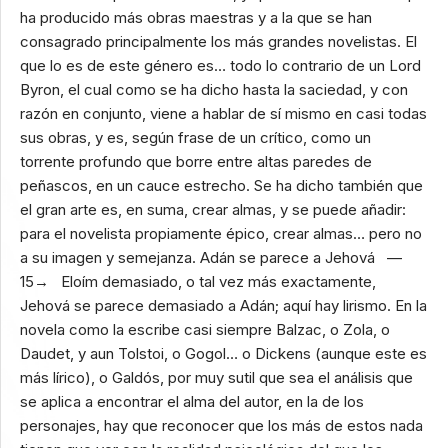
ha producido más obras maestras y a la que se han
consagrado principalmente los más grandes novelistas. El
que lo es de este género es… todo lo contrario de un Lord
Byron, el cual como se ha dicho hasta la saciedad, y con
razón en conjunto, viene a hablar de sí mismo en casi todas
sus obras, y es, según frase de un crítico, como un
torrente profundo que borre entre altas paredes de
peñascos, en un cauce estrecho. Se ha dicho también que
el gran arte es, en suma, crear almas, y se puede añadir:
para el novelista propiamente épico, crear almas… pero no
a su imagen y semejanza. Adán se parece a Jehová —
15→ Eloím demasiado, o tal vez más exactamente,
Jehová se parece demasiado a Adán; aquí hay lirismo. En la
novela como la escribe casi siempre Balzac, o Zola, o
Daudet, y aun Tolstoi, o Gogol… o Dickens (aunque este es
más lírico), o Galdós, por muy sutil que sea el análisis que
se aplica a encontrar el alma del autor, en la de los
personajes, hay que reconocer que los más de estos nada