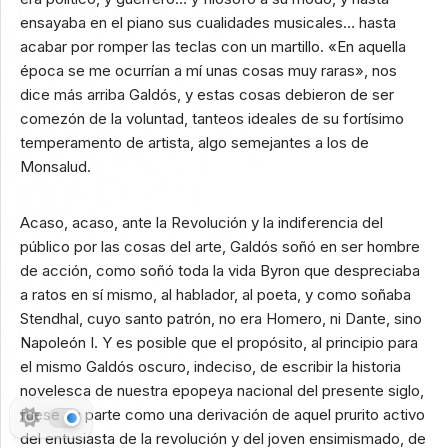
ensayaba en el piano sus cualidades musicales… hasta
acabar por romper las teclas con un martillo. «En aquella
época se me ocurrían a mí unas cosas muy raras», nos
dice más arriba Galdós, y estas cosas debieron de ser
comezón de la voluntad, tanteos ideales de su fortísimo
temperamento de artista, algo semejantes a los de
Monsalud.
Acaso, acaso, ante la Revolución y la indiferencia del
público por las cosas del arte, Galdós soñó en ser hombre
de acción, como soñó toda la vida Byron que despreciaba
a ratos en sí mismo, al hablador, al poeta, y como soñaba
Stendhal, cuyo santo patrón, no era Homero, ni Dante, sino
Napoleón I. Y es posible que el propósito, al principio para
el mismo Galdós oscuro, indeciso, de escribir la historia
novelesca de nuestra epopeya nacional del presente siglo,
fuese en parte como una derivación de aquel prurito activo
del entusiasta de la revolución y del joven ensimismado, de