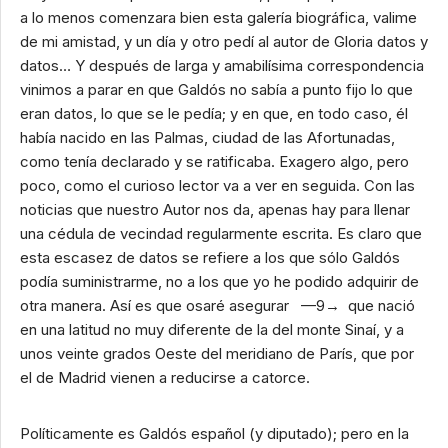
a lo menos comenzara bien esta galería biográfica, valime
de mi amistad, y un día y otro pedí al autor de Gloria datos y
datos… Y después de larga y amabilísima correspondencia
vinimos a parar en que Galdós no sabía a punto fijo lo que
eran datos, lo que se le pedía; y en que, en todo caso, él
había nacido en las Palmas, ciudad de las Afortunadas,
como tenía declarado y se ratificaba. Exagero algo, pero
poco, como el curioso lector va a ver en seguida. Con las
noticias que nuestro Autor nos da, apenas hay para llenar
una cédula de vecindad regularmente escrita. Es claro que
esta escasez de datos se refiere a los que sólo Galdós
podía suministrarme, no a los que yo he podido adquirir de
otra manera. Así es que osaré asegurar —9→ que nació
en una latitud no muy diferente de la del monte Sinaí, y a
unos veinte grados Oeste del meridiano de París, que por
el de Madrid vienen a reducirse a catorce.
Políticamente es Galdós español (y diputado); pero en la