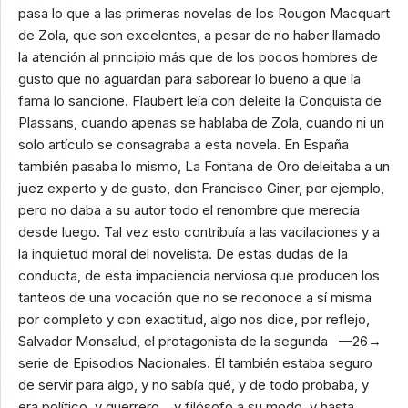
pasa lo que a las primeras novelas de los Rougon Macquart
de Zola, que son excelentes, a pesar de no haber llamado
la atención al principio más que de los pocos hombres de
gusto que no aguardan para saborear lo bueno a que la
fama lo sancione. Flaubert leía con deleite la Conquista de
Plassans, cuando apenas se hablaba de Zola, cuando ni un
solo artículo se consagraba a esta novela. En España
también pasaba lo mismo, La Fontana de Oro deleitaba a un
juez experto y de gusto, don Francisco Giner, por ejemplo,
pero no daba a su autor todo el renombre que merecía
desde luego. Tal vez esto contribuía a las vacilaciones y a
la inquietud moral del novelista. De estas dudas de la
conducta, de esta impaciencia nerviosa que producen los
tanteos de una vocación que no se reconoce a sí misma
por completo y con exactitud, algo nos dice, por reflejo,
Salvador Monsalud, el protagonista de la segunda —26→
serie de Episodios Nacionales. Él también estaba seguro
de servir para algo, y no sabía qué, y de todo probaba, y
era político, y guerrero… y filósofo a su modo, y hasta