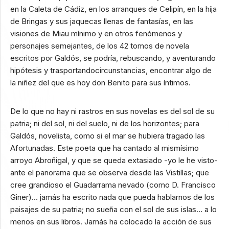
en la Caleta de Cádiz, en los arranques de Celipín, en la hija
de Bringas y sus jaquecas llenas de fantasías, en las
visiones de Miau mínimo y en otros fenómenos y
personajes semejantes, de los 42 tomos de novela
escritos por Galdós, se podría, rebuscando, y aventurando
hipótesis y trasportandocircunstancias, encontrar algo de
la niñez del que es hoy don Benito para sus íntimos.
De lo que no hay ni rastros en sus novelas es del sol de su
patria; ni del sol, ni del suelo, ni de los horizontes; para
Galdós, novelista, como si el mar se hubiera tragado las
Afortunadas. Este poeta que ha cantado al mismísimo
arroyo Abroñigal, y que se queda extasiado -yo le he visto-
ante el panorama que se observa desde las Vistillas; que
cree grandioso el Guadarrama nevado (como D. Francisco
Giner)… jamás ha escrito nada que pueda hablarnos de los
paisajes de su patria; no sueña con el sol de sus islas… a lo
menos en sus libros. Jamás ha colocado la acción de sus