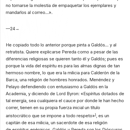
no tomarse la molestia de empaquetar los ejemplares y
mandarlos al correo…».
—24→
He copiado todo lo anterior porque pinta a Galdós… y al
retratista. Quiere explicarse Pereda como a pesar de las
diferencias religiosas se quieren tanto él y Galdós; pues es
porque la vida del espíritu es para las almas dignas de tan
hermoso nombre, lo que era la milicia para Calderón de la
Barca, una religión de hombres honrados. Menéndez y
Pelayo defendiendo con entusiasmo a Galdós en la
Academia, y diciendo de Lord Byron: «Espíritus dotados de
tal energía, sea cualquiera el cauce por donde le han hecho
correr, tienen en su propia fuerza inicial un título
aristocrático que se impone a todo respeto»
1
, es un
capitán de esa milicia, un sacerdote de esa religión
de espíritus enérgicos. Galdós y Pereda son los Dióscuros