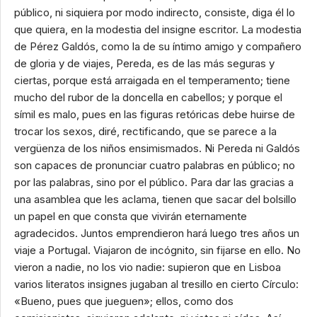
público, ni siquiera por modo indirecto, consiste, diga él lo
que quiera, en la modestia del insigne escritor. La modestia
de Pérez Galdós, como la de su íntimo amigo y compañero
de gloria y de viajes, Pereda, es de las más seguras y
ciertas, porque está arraigada en el temperamento; tiene
mucho del rubor de la doncella en cabellos; y porque el
símil es malo, pues en las figuras retóricas debe huirse de
trocar los sexos, diré, rectificando, que se parece a la
vergüenza de los niños ensimismados. Ni Pereda ni Galdós
son capaces de pronunciar cuatro palabras en público; no
por las palabras, sino por el público. Para dar las gracias a
una asamblea que les aclama, tienen que sacar del bolsillo
un papel en que consta que vivirán eternamente
agradecidos. Juntos emprendieron hará luego tres años un
viaje a Portugal. Viajaron de incógnito, sin fijarse en ello. No
vieron a nadie, no los vio nadie: supieron que en Lisboa
varios literatos insignes jugaban al tresillo en cierto Círculo:
«Bueno, pues que jueguen»; ellos, como dos