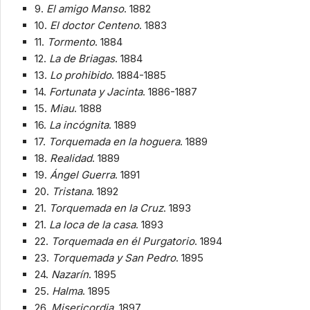
9.
El amigo Manso
. 1882
10.
El doctor Centeno
. 1883
11.
Tormento
. 1884
12.
La de Briagas
. 1884
13.
Lo prohibido
. 1884-1885
14.
Fortunata y Jacinta
. 1886-1887
15.
Miau
. 1888
16.
La incógnita
. 1889
17.
Torquemada en la hoguera
. 1889
18.
Realidad
. 1889
19.
Ángel Guerra
. 1891
20.
Tristana
. 1892
21.
Torquemada en la Cruz
. 1893
21.
La loca de la casa
. 1893
22.
Torquemada en él Purgatorio
. 1894
23.
Torquemada y San Pedro
. 1895
24.
Nazarín
. 1895
25.
Halma
. 1895
26.
Misericordia
. 1897