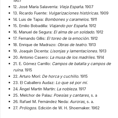
1907
12. José María Salaverría:
Vieja España
. 1907
13. Ricardo Fuente:
Vulgarizaciones históricas
. 1909
14. Luis de Tapia:
Bombones y caramelos
. 1911
15. Emilio Bobadilla:
Viajando por España
. 1912
16. Manuel de Segura:
El alma de un soldado
. 1912
17. Fernando Gillis:
El toreo de la emoción
. 1912
18. Enrique de Madrazo:
Obras de teatro
. 1913
19. Joaquín Dicenta:
Lisonjas y lamentaciones
. 1913
20. Antonio Casero:
La musa de los madriles
. 1914
21. E. Gómez Carrillo:
Campos de batalla y campos de
ruina
. 1915
22. Arturo Morí:
De horca y cuchillo
. 1915
23. El Caballero Audaz:
Lo que sé por mí
.
24. Ángel Martín Martín:
La nobleza
. 1917
25. Melchor de Palau:
Poesías y cantares
, s. a
26. Rafael M. Fernández Neda:
Auroras
, s. a.
27.
Prólogos
. Edición de W. H. Shoemaker. 1962