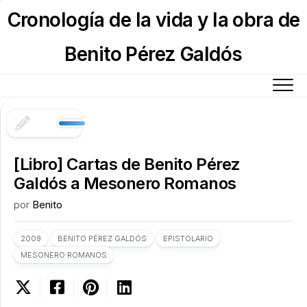
Skip
Cronología de la vida y la obra de
to
content
Benito Pérez Galdós
[Libro] Cartas de Benito Pérez
Galdós a Mesonero Romanos
por
Benito
2009
BENITO PÉREZ GALDÓS
EPISTOLARIO
MESONERO ROMANOS