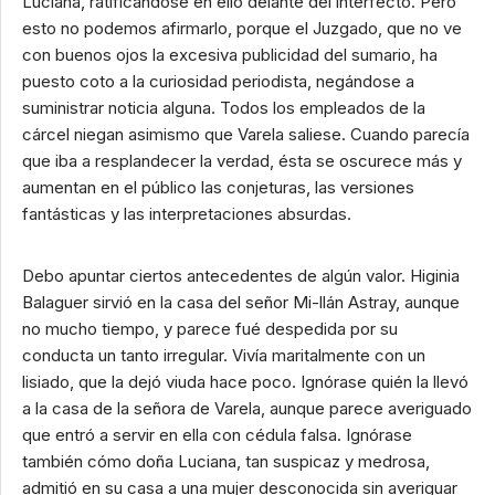
Luciana, ratificándose en ello delante del interfecto. Pero
esto no podemos afirmarlo, porque el Juzgado, que no ve
con buenos ojos la excesiva publicidad del sumario, ha
puesto coto a la curiosidad periodista, negándose a
suministrar noticia alguna. Todos los empleados de la
cárcel niegan asimismo que Varela saliese. Cuando parecía
que iba a resplandecer la verdad, ésta se oscurece más y
aumentan en el público las conjeturas, las versiones
fantásticas y las interpretaciones absurdas.
Debo apuntar ciertos antecedentes de algún valor. Higinia
Balaguer sirvió en la casa del señor Mi-llán Astray, aunque
no mucho tiempo, y parece fué despedida por su
conducta un tanto irregular. Vivía maritalmente con un
lisiado, que la dejó viuda hace poco. Ignórase quién la llevó
a la casa de la señora de Varela, aunque parece averiguado
que entró a servir en ella con cédula falsa. Ignórase
también cómo doña Luciana, tan suspicaz y medrosa,
admitió en su casa a una mujer desconocida sin averiguar