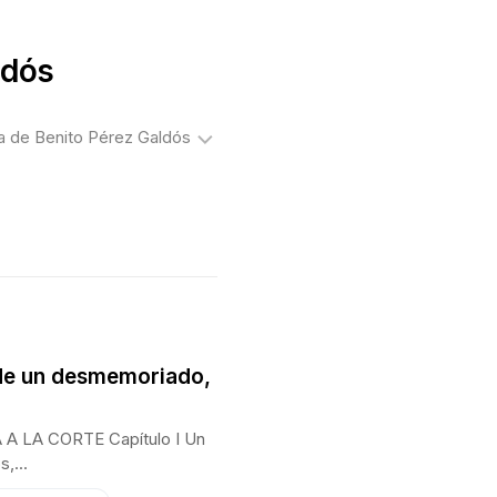
ldós
a de Benito Pérez Galdós
extos
olíticos
uentos
ibros
obre
aldós
de un desmemoriado,
rtículos
eriodísticos
LA CORTE Capítulo I Un
de
,...
aldós