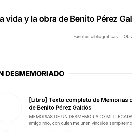
a vida y la obra de Benito Pérez Ga
Fuentes bibliográficas
Obr
T
p
UN DESMEMORIADO
C
L
s
G
[Libro] Texto completo de Memorias 
de Benito Pérez Galdós
A
p
MEMORIAS DE UN DESMEMORIADO MI LLEGADA A 
amigo mío, con quien me unen vínculos sempiternos
G