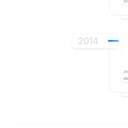
20
2014
20
ME