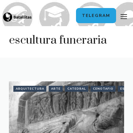
Saltar
M
TELEGRAM
al
contenido
escultura funeraria
ARQUITECTURA
ARTE
CATEDRAL
CENOTAFIO
ESCUL