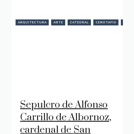
DONCEL
ARQUITECTURA
ESCULTURA
ESCULTURA
ARTE
CATEDRAL
ESTATUA
CENOTAFIO
GÓTICO
GUAD
ESCU
FUNERARIA
YACENTE
Sepulcro de Alfonso
Carrillo de Albornoz,
cardenal de San