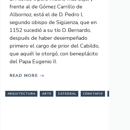
frente al de Gómez Carrillo de
Albornoz, está el de D. Pedro I,
segundo obispo de Sigüenza, que en
1152 sucedió a su tío D. Bernardo,
después de haber desempeñado
primero el cargo de prior del Cabildo,
que aquél le otorgó, con beneplácito
del Papa Eugenio II.
READ MORE
SIGÜENZA
ESCULTURA
ARQUITECTURA
TUMBA
ESPAÑA
ARTE
ESTATUA
CATEDRAL
FUNERARIA
CENOTAFIO
GÓTICO
DONCEL
GUA
FUNERARIA
YACENTE