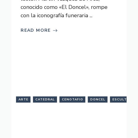
conocido como «El Doncel», rompe
con la iconografía funeraria ...
READ MORE
ULTURA
ARTE
ESTATUA
CATEDRAL
GUADALAJARA
CENOTAFIO
MONUMENTO
DONCEL
SEPULCRO
ESCULTURA
ERARIA
YACENTE