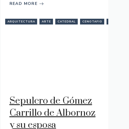
READ MORE
ALAJARA
LTURA
ARQUITECTURA
ESCULTURA
MONUMENTO
ARTE
ESTATUA
RICARDO
CATEDRAL
GÓTICO
ROMÁNICO
CENOTAFIO
GUADALAJARA
SEPULCRO
ESCULTUR
MON
SI
FUNERARIA
YACENTE
DE
ORUETA
Sepulcro de Gómez
Carrillo de Albornoz
y su esposa