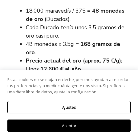
18.000 maravedís / 375 =
48 monedas
de oro
(Ducados).
Cada Ducado tenía unos 3.5 gramos de
oro casi puro.
48 monedas x 3.5g =
168 gramos de
oro
.
Precio actual del oro (aprox. 75 €/g):
Unos
12.600 € al año
.
Estas cookies no se mojan en leche, pero nos ayudan a recordar
b. Basándonos en el coste de vida (la
tus preferencias y a medir cuánta gente nos visita. Si prefieres
una dieta libre de datos, ajusta la configuración.
cesta de la compra)
Ajustes
Si miramos documentos de la época, un
trabajador manual (peón) ganaba entre 15 y
Aceptar
20 maravedís al día.