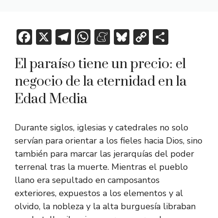
F
X
T
W
M
Bl
C
C
ac
el
h
e
u
o
o
El paraíso tiene un precio: el
e
e
at
n
e
p
m
negocio de la eternidad en la
b
gr
s
e
sk
y
p
o
a
A
a
y
Li
ar
Edad Media
ok
m
p
m
n
tir
p
e
k
Durante siglos, iglesias y catedrales no solo
servían para orientar a los fieles hacia Dios, sino
también para marcar las jerarquías del poder
terrenal tras la muerte. Mientras el pueblo
llano era sepultado en camposantos
exteriores, expuestos a los elementos y al
olvido, la nobleza y la alta burguesía libraban