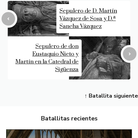
Sepulcro de D. Martín
Vázquez de Sosa y D.ª
Sancha Vázquez
Sepulcro de don
Eustaquio Nieto y
Martín en la Catedral de
Sigüenza
↑
Batallita siguiente
Batallitas recientes