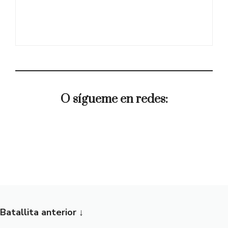
O sígueme en redes:
Bluesky
Facebook
Telegram
X
YouTube
Mastodon
Instagram
Batallita anterior
↓