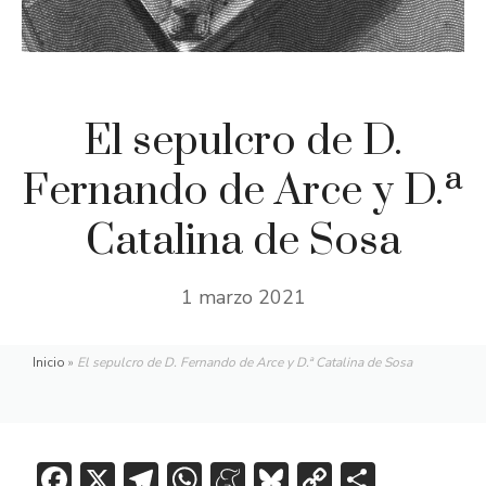
El sepulcro de D.
Fernando de Arce y D.ª
Catalina de Sosa
1 marzo 2021
Inicio
»
El sepulcro de D. Fernando de Arce y D.ª Catalina de Sosa
F
X
T
W
M
Bl
C
C