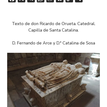
ac
el
h
e
u
o
o
e
e
at
n
e
p
m
b
gr
s
e
sk
y
p
Texto de don Ricardo de Orueta. Catedral.
o
a
A
a
y
Li
ar
Capilla de Santa Catalina.
ok
m
p
m
n
tir
p
e
k
D. Fernando de Arce y D.ª Catalina de Sosa