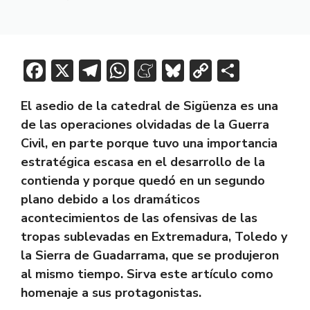
F
X
T
W
M
Bl
C
C
ac
el
h
e
u
o
o
El asedio de la catedral de Sigüenza es una
e
e
at
n
e
p
m
de las operaciones olvidadas de la Guerra
b
gr
s
e
sk
y
p
Civil, en parte porque tuvo una importancia
o
a
A
a
y
Li
ar
estratégica escasa en el desarrollo de la
ok
m
p
m
n
tir
contienda y porque quedó en un segundo
p
e
k
plano debido a los dramáticos
acontecimientos de las ofensivas de las
tropas sublevadas en Extremadura, Toledo y
la Sierra de Guadarrama, que se produjeron
al mismo tiempo. Sirva este artículo como
homenaje a sus protagonistas.