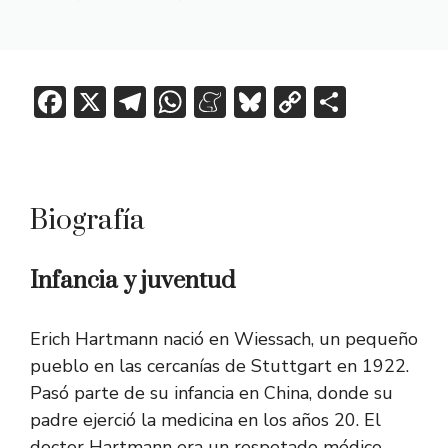
F
X
T
W
M
Bl
C
C
ac
el
h
e
u
o
o
e
e
at
n
e
p
m
b
gr
s
e
sk
y
p
Biografía
o
a
A
a
y
Li
ar
ok
m
p
m
n
tir
Infancia y juventud
p
e
k
Erich Hartmann nació en Wiessach, un pequeño
pueblo en las cercanías de Stuttgart en 1922.
Pasó parte de su infancia en China, donde su
padre ejerció la medicina en los años 20. El
doctor Hartmann era un respetado médico