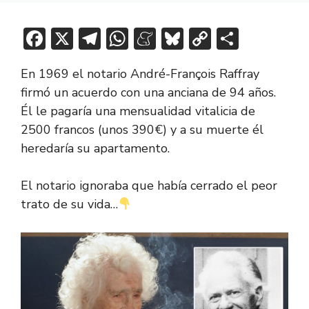
F
X
T
W
M
Bl
C
C
ac
el
h
e
u
o
o
En 1969 el notario André-François Raffray
e
e
at
n
e
p
m
firmó un acuerdo con una anciana de 94 años.
b
gr
s
e
sk
y
p
Él le pagaría una mensualidad vitalicia de
o
a
A
a
y
Li
ar
2500 francos (unos 390€) y a su muerte él
ok
m
p
m
n
tir
heredaría su apartamento.
p
e
k
El notario ignoraba que había cerrado el peor
trato de su vida…