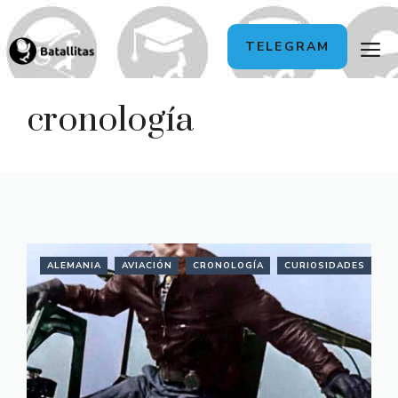
Saltar
M
TELEGRAM
al
contenido
cronología
ALEMANIA
AVIACIÓN
CRONOLOGÍA
CURIOSIDADES
H