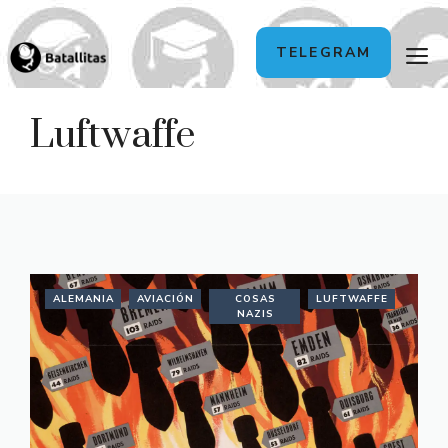
Saltar
M
TELEGRAM
al
contenido
Luftwaffe
ALEMANIA
AVIACIÓN
COSAS
LUFTWAFFE
NAZIS