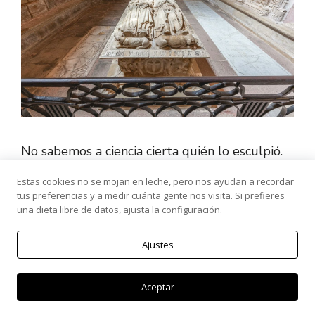
No sabemos a ciencia cierta quién lo esculpió.
La mayoría de los entendidos la atribuyen a
Estas cookies no se mojan en leche, pero nos ayudan a recordar
Sebastián de Almonacid, artista que trabajó en
tus preferencias y a medir cuánta gente nos visita. Si prefieres
grandes obras de la Catedral de Toledo como
una dieta libre de datos, ajusta la configuración.
el retablo mayor o los sepulcros de Álvaro de
Luna y su esposa.
Ajustes
Aceptar