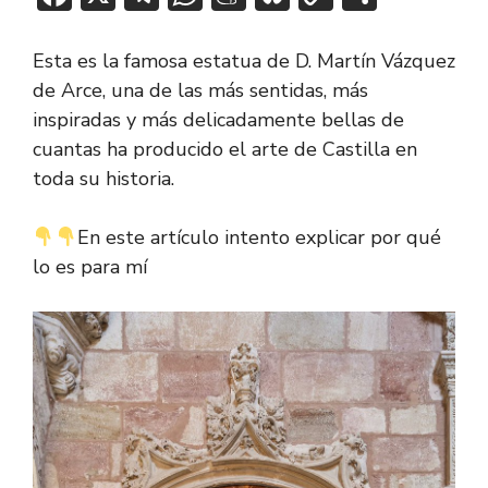
ac
el
h
e
u
o
o
e
e
at
n
e
p
m
Esta es la famosa estatua de D. Martín Vázquez
b
gr
s
e
sk
y
p
de Arce, una de las más sentidas, más
inspiradas y más delicadamente bellas de
o
a
A
a
y
Li
ar
cuantas ha producido el arte de Castilla en
ok
m
p
m
n
tir
toda su historia.
p
e
k
En este artículo intento explicar por qué
lo es para mí