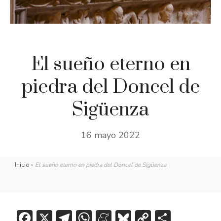
El sueño eterno en
piedra del Doncel de
Sigüenza
16 mayo 2022
Inicio
»
El sueño eterno en piedra del Doncel de Sigüenza
F
X
T
W
M
Bl
C
C