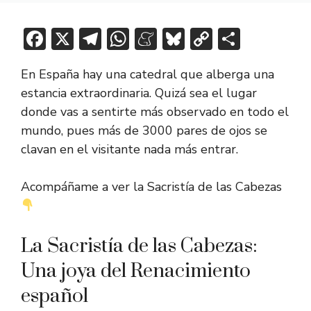
F
X
T
W
M
Bl
C
C
ac
el
h
e
u
o
o
En España hay una catedral que alberga una
e
e
at
n
e
p
m
estancia extraordinaria. Quizá sea el lugar
b
gr
s
e
sk
y
p
donde vas a sentirte más observado en todo el
o
a
A
a
y
Li
ar
mundo, pues más de 3000 pares de ojos se
ok
m
p
m
n
tir
clavan en el visitante nada más entrar.
p
e
k
Acompáñame a ver la Sacristía de las Cabezas
La Sacristía de las Cabezas:
Una joya del Renacimiento
español