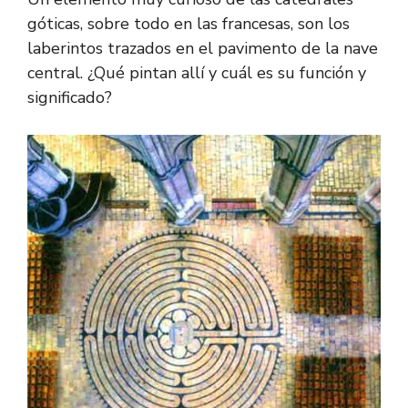
e
e
at
n
e
p
m
góticas, sobre todo en las francesas, son los
b
gr
s
e
sk
y
p
laberintos trazados en el pavimento de la nave
o
a
A
a
y
Li
ar
central. ¿Qué pintan allí y cuál es su función y
ok
m
p
m
n
tir
significado?
p
e
k