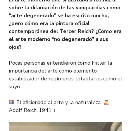
e
e
at
n
e
p
m
sobre la difamación de las vanguardias como
b
gr
s
e
sk
y
p
“arte degenerado” se ha escrito mucho,
o
a
A
a
y
Li
ar
¿pero cómo era la pintura oficial
ok
m
p
m
n
tir
contemporánea del Tercer Reich? ¿Cómo era
p
e
k
el arte moderno “no degenerado” a sus
ojos?
Pocas personas entendieron
como Hitler
la
importancia del arte como elemento
estabilizador de regímenes totalitarios como el
suyo.
El aficionado al arte y la naturaleza.
Adolf Reich. 1941 ↓