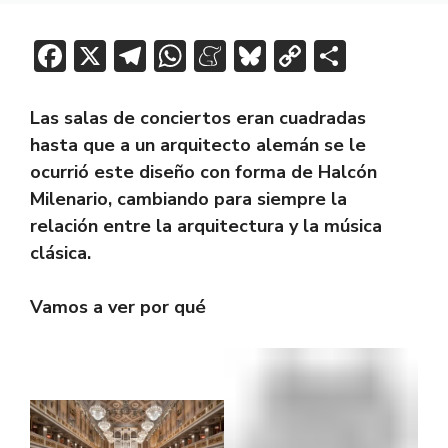
F
X
T
W
M
Bl
C
C
ac
el
h
e
u
o
o
e
e
at
n
e
p
m
Las salas de conciertos eran cuadradas
b
gr
s
e
sk
y
p
hasta que a un arquitecto alemán se le
ocurrió este diseño con forma de Halcón
o
a
A
a
y
Li
ar
Milenario, cambiando para siempre la
ok
m
p
m
n
tir
relación entre la arquitectura y la música
p
e
k
clásica.
Vamos a ver por qué