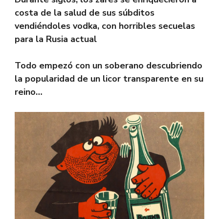
e
e
at
n
e
p
m
costa de la salud de sus súbditos
b
gr
s
e
sk
y
p
vendiéndoles vodka, con horribles secuelas
o
a
A
a
y
Li
ar
para la Rusia actual
ok
m
p
m
n
tir
p
e
k
Todo empezó con un soberano descubriendo
la popularidad de un licor transparente en su
reino…