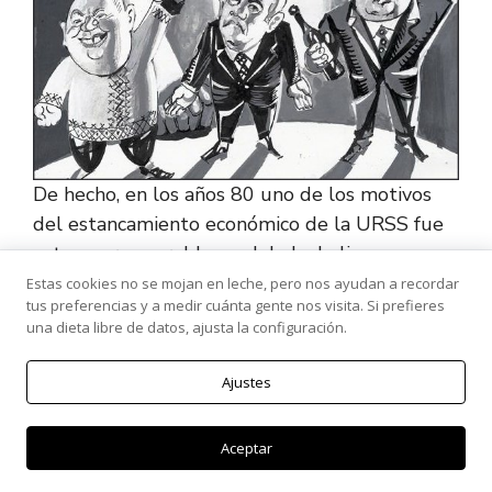
De hecho, en los años 80 uno de los motivos
del estancamiento económico de la URSS fue
este enorme problema del alcoholismo.
Estas cookies no se mojan en leche, pero nos ayudan a recordar
tus preferencias y a medir cuánta gente nos visita. Si prefieres
Un dato: en 1985, la familia soviética promedio
una dieta libre de datos, ajusta la configuración.
dedicaba a la compra de alcohol entre un 25 y
un 50 % de su presupuesto mensual de
Ajustes
alimentación.
Aceptar