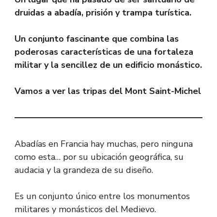
e
e
at
n
e
p
m
druidas a abadía, prisión y trampa turística.
b
gr
s
e
sk
y
p
o
a
A
a
y
Li
ar
Un conjunto fascinante que combina las
ok
m
p
m
n
tir
poderosas características de una fortaleza
p
e
k
militar y la sencillez de un edificio monástico.
Vamos a ver las tripas del Mont Saint-Michel
Abadías en Francia hay muchas, pero ninguna
como esta… por su ubicación geográfica, su
audacia y la grandeza de su diseño.
Es un conjunto único entre los monumentos
militares y monásticos del Medievo.